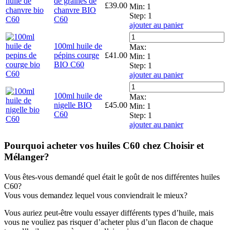
de graines de
£
39.00
Min:
1
chanvre BIO
Step:
1
C60
ajouter au panier
100ml huile de
Max:
pépins courge
£
41.00
Min:
1
BIO C60
Step:
1
ajouter au panier
100ml huile de
Max:
nigelle BIO
£
45.00
Min:
1
C60
Step:
1
ajouter au panier
Pourquoi acheter vos huiles C60 chez Choisir et
Mélanger?
Vous êtes-vous demandé quel était le goût de nos différentes huiles
C60?
Vous vous demandez lequel vous conviendrait le mieux?
Vous auriez peut-être voulu essayer différents types d’huile, mais
vous ne vouliez pas risquer d’acheter plus d’un flacon de chaque