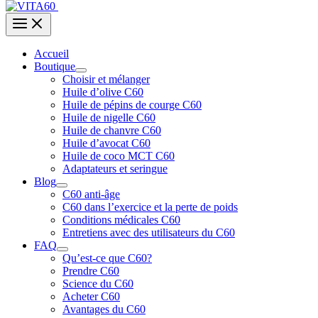
Accueil
Boutique
Choisir et mélanger
Huile d’olive C60
Huile de pépins de courge C60
Huile de nigelle C60
Huile de chanvre C60
Huile d’avocat C60
Huile de coco MCT C60
Adaptateurs et seringue
Blog
C60 anti-âge
C60 dans l’exercice et la perte de poids
Conditions médicales C60
Entretiens avec des utilisateurs du C60
FAQ
Qu’est-ce que C60?
Prendre C60
Science du C60
Acheter C60
Avantages du C60