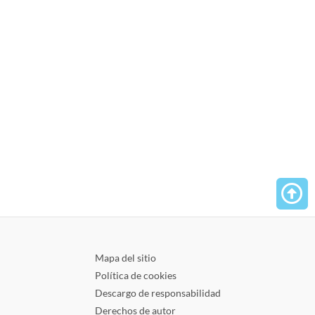
calabaza
aceite orgánico de
la región de Estiria
de Austria
Probar ahora
Mapa del sitio
Política de cookies
Descargo de responsabilidad
Derechos de autor