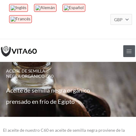
Ir
al
contenido
ACEITE DE SEMILLA
NEGRA ORGÁNICO C60
Aceite de semilla negra orgánico
prensado en frío de Egipto
El aceite de nuestro C60 en aceite de semilla negra proviene de la