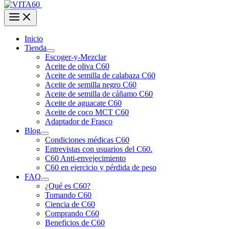
Inicio
Tienda
Escoger-y-Mezclar
Aceite de oliva C60
Aceite de semilla de calabaza C60
Aceite de semilla negro C60
Aceite de semilla de cáñamo C60
Aceite de aguacate C60
Aceite de coco MCT C60
Adaptador de Frasco
Blog
Condiciones médicas C60
Entrevistas con usuarios del C60.
C60 Anti-envejecimiento
C60 en ejercicio y pérdida de peso
FAQ
¿Qué es C60?
Tomando C60
Ciencia de C60
Comprando C60
Beneficios de C60