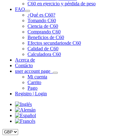
C60 en ejercicio y pérdida de peso
FAQ
¿Qué es C60?
Tomando C60
Ciencia de C60
Comprando C60
Beneficios de C60
Efectos secundarios
de C60
Calidad de C60
Calculadora C60
Acerca de
Contácto
user account page
Mi cuenta
Carrito
Pago
Registro | Login