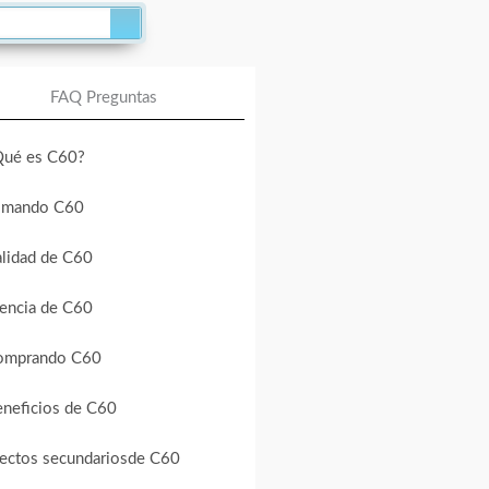
FAQ Preguntas
Qué es C60?
omando C60
lidad de C60
encia de C60
omprando C60
neficios de C60
ectos secundarios
de C60