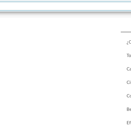
¿
T
Ca
Ci
C
Be
Ef