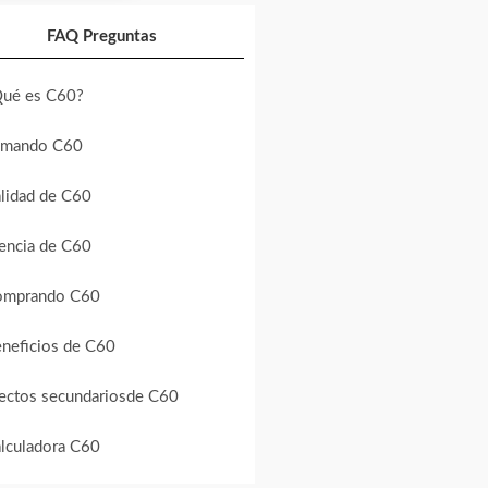
FAQ Preguntas
ué es C60?
omando C60
lidad de C60
encia de C60
omprando C60
neficios de C60
ectos secundarios
de C60
lculadora C60