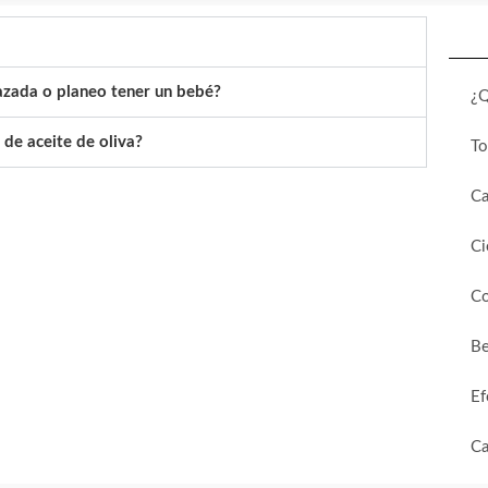
azada o planeo tener un bebé?
¿Q
de aceite de oliva?
T
Ca
Ci
C
Be
Ef
Ca