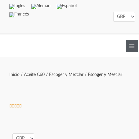
Ir
al
contenido
Inicio
/
Aceite C60
/
Escoger y Mezclar
/ Escoger y Mezclar
Bewertet





mit
5
von
5