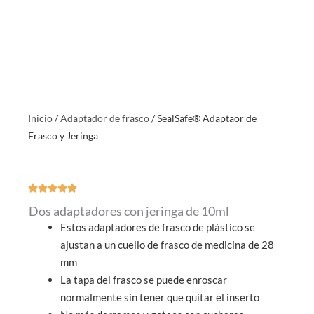
Inicio
/
Adaptador de frasco
/ SealSafe® Adaptaor de
Frasco y Jeringa





Valorado
Dos adaptadores con jeringa de 10ml
con
Estos adaptadores de frasco de plástico se
5
ajustan a un cuello de frasco de medicina de 28
de
mm
5
La tapa del frasco se puede enroscar
normalmente sin tener que quitar el inserto