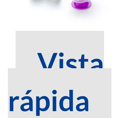
Adaptador de Frasco y Jeringa
£
1.75
Vista
rápida