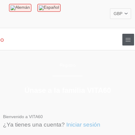
Ir
al
contenido
Registro
Únase a la familia VITA60
Bienvenido a VITA60
¿Ya tienes una cuenta?
Iniciar sesión