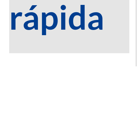
rápida
VITA60
verdaderamente
el mejor