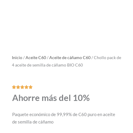
Inicio
/
Aceite C60
/
Aceite de cáñamo C60
/ Chollo pack de
4 aceite de semilla de cáñamo BIO C60





Valorado
Ahorre más del 10%
con
5
de
Paquete económico de 99,99% de C60 puro en aceite
5
de semilla de cáñamo