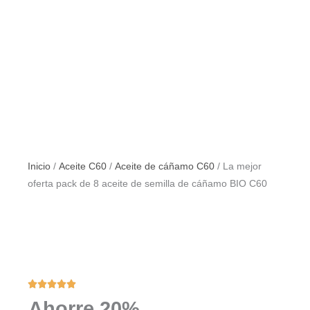
Inicio
/
Aceite C60
/
Aceite de cáñamo C60
/ La mejor
oferta pack de 8 aceite de semilla de cáñamo BIO C60





Valorado
Ahorre 20%
con