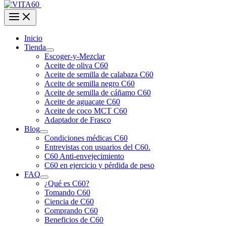
Inicio
Tienda
Escoger-y-Mezclar
Aceite de oliva C60
Aceite de semilla de calabaza C60
Aceite de semilla negro C60
Aceite de semilla de cáñamo C60
Aceite de aguacate C60
Aceite de coco MCT C60
Adaptador de Frasco
Blog
Condiciones médicas C60
Entrevistas con usuarios del C60.
C60 Anti-envejecimiento
C60 en ejercicio y pérdida de peso
FAQ
¿Qué es C60?
Tomando C60
Ciencia de C60
Comprando C60
Beneficios de C60