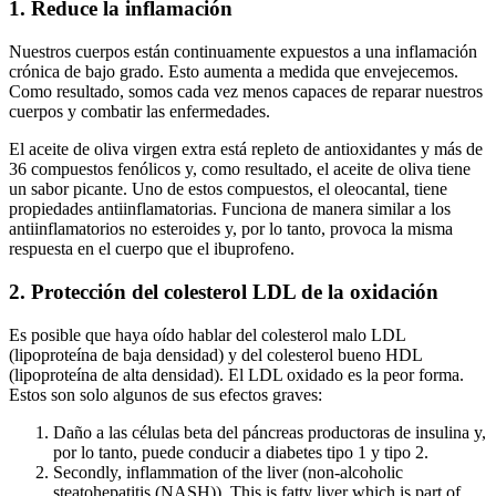
1. Reduce la inflamación
Nuestros cuerpos están continuamente expuestos a una inflamación
crónica de bajo grado. Esto aumenta a medida que envejecemos.
Como resultado, somos cada vez menos capaces de reparar nuestros
cuerpos y combatir las enfermedades.
El aceite de oliva virgen extra está repleto de antioxidantes y más de
36 compuestos fenólicos y, como resultado, el aceite de oliva tiene
un sabor picante. Uno de estos compuestos, el oleocantal, tiene
propiedades antiinflamatorias. Funciona de manera similar a los
antiinflamatorios no esteroides y, por lo tanto, provoca la misma
respuesta en el cuerpo que el ibuprofeno.
2. Protección del colesterol LDL de la oxidación
Es posible que haya oído hablar del colesterol malo LDL
(lipoproteína de baja densidad) y del colesterol bueno HDL
(lipoproteína de alta densidad). El LDL oxidado es la peor forma.
Estos son solo algunos de sus efectos graves:
Daño a las células beta del páncreas productoras de insulina y,
por lo tanto, puede conducir a diabetes tipo 1 y tipo 2.
Secondly, inflammation of the liver (non-alcoholic
steatohepatitis (NASH)). This is fatty liver which is part of