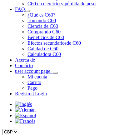
C60 en ejercicio y pérdida de peso
FAQ
¿Qué es C60?
Tomando C60
Ciencia de C60
Comprando C60
Beneficios de C60
Efectos secundarios
de C60
Calidad de C60
Calculadora C60
Acerca de
Contácto
user account page
Mi cuenta
Carrito
Pago
Registro | Login