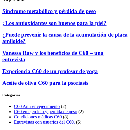
Síndrome metabólico y pérdida de peso
¿Los antioxidantes son buenos para la piel?
¿Puede prevenir la causa de la acumulación de placa
amiloide?
Vanessa Raw y los beneficios de C60 – una
entrevista
Experiencia C60 de un profesor de yoga
Aceite de oliva C60 para la psoriasis
Categorías
C60 Anti-envejecimiento
(2)
C60 en ejercicio y pérdida de peso
(2)
Condiciones médicas C60
(8)
Entrevistas con usuarios del C60.
(6)