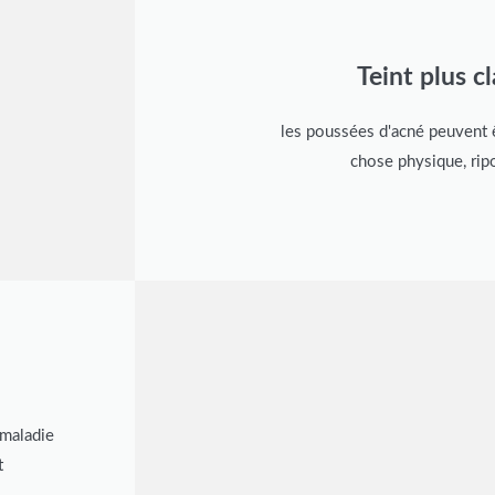
Teint plus cl
les poussées d'acné peuvent ê
chose physique, rip
a maladie
t