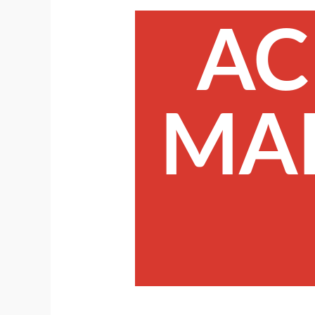
AC
MA