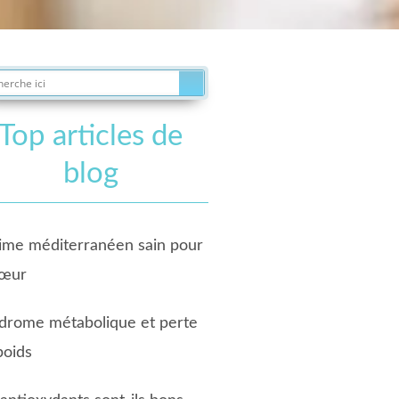
Top articles de
blog
ime méditerranéen sain pour
cœur
drome métabolique et perte
poids