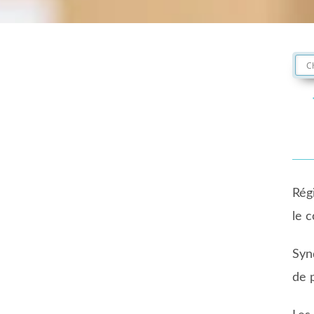
Rég
le 
Syn
de 