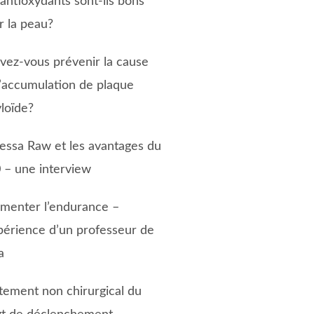
 antioxydants sont-ils bons
r la peau?
vez-vous prévenir la cause
l’accumulation de plaque
loïde?
essa Raw et les avantages du
 – une interview
menter l’endurance –
xpérience d’un professeur de
a
itement non chirurgical du