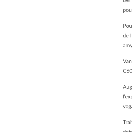
Les
pou
Pou
de 
amy
Van
C60
Aug
l’e
yog
Tra