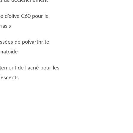
gt de déclenchement
le d’olive C60 pour le
iasis
ssées de polyarthrite
matoïde
itement de l’acné pour les
lescents