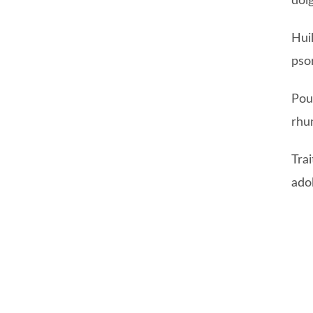
doi
Hui
psor
Pou
rhu
Tra
ado