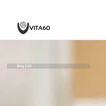
Aller
au
contenu
Blog C60