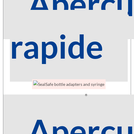
Aperç
rapide
®
Adaptateur de Flacon SealSafe
et Seringue
£
2.40
Aperç