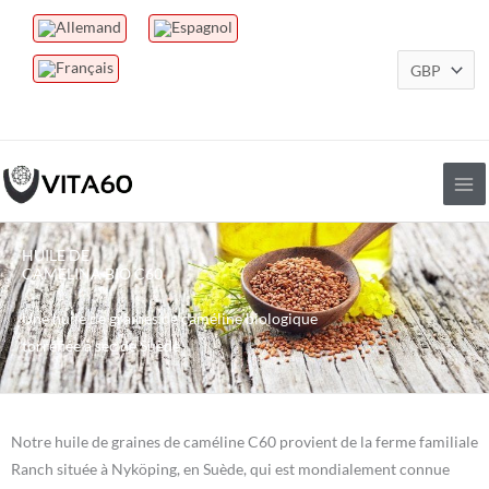
Aller
au
contenu
HUILE DE
CAMELINA BIO C60
Une huile de graines de caméline biologique
torréfiée à sec de Suède
Notre huile de graines de caméline C60 provient de la ferme familiale
Ranch située à Nyköping, en Suède, qui est mondialement connue