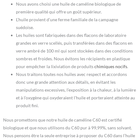
Nous avons choisi une huile de caméline biologique de
première qualité qui offre un goût supérieur.
L’huile provient d’une ferme familiale de la campagne
suédoise.
Les huiles sont fabriquées dans des flacons de laboratoire
grandes en verre scellés, puis transférées dans des flacons en
verre ambré de 100 ml qui sont stockées dans des conditions
sombres et froides. Nous évitons les récipients en plastique
pour empêcher la lixiviation de produits
chimiques nocifs
.
Nous traitons toutes nos huiles avec respect et accordons
donc une grande attention aux détails, en évitant les
manipulations excessives, l’exposition à la chaleur, à la lumière
et à l’oxygène qui oxyderaient l’huile et porteraient atteinte au
produit fini.
Nous promettons que notre huile de caméline C60 est certifié
biologique et que nous utilisons du C60 pur à 99,99%, sans solvant.
Nous pensons être la seule entreprise à proposer du C60 dans l’huile