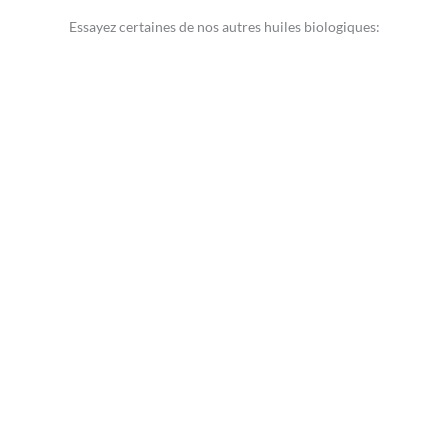
Essayez certaines de nos autres huiles biologiques:
Huile
d'olive
huile biologique de la région de La Canée au nord de la
Crète