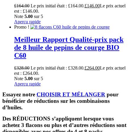
£
164.00
Le prix initial était : £164.00.
£
146.00
Le prix actuel
est : £146.00.
Note
5.00
sur 5
Aperçu rapide
Promo !
Meilleur Rapport Qualité-prix pack
de 8 huile de pepins de courge BIO
C60
£
328.00
Le prix initial était : £328.00.
£
264.00
Le prix actuel
est : £264.00.
Note
5.00
sur 5
Aperçu rapide
Essayez notre
CHOISIR ET MÉLANGER
pour
bénéficier de réductions sur les combinaisons
d’huiles.
Des RÉDUCTIONS s’appliquent lorsque vous
achetez 3 flacons ou plus et d’autres réductions sont
disponibles avec nos offres de 4 et 8 packs.