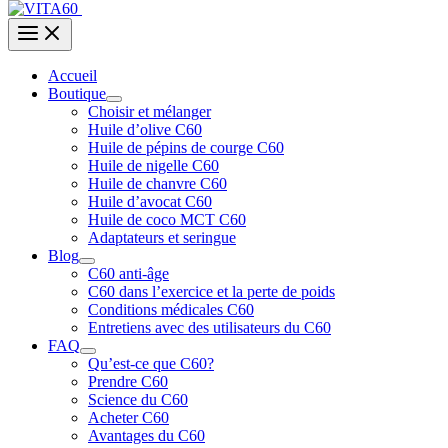
Accueil
Boutique
Choisir et mélanger
Huile d’olive C60
Huile de pépins de courge C60
Huile de nigelle C60
Huile de chanvre C60
Huile d’avocat C60
Huile de coco MCT C60
Adaptateurs et seringue
Blog
C60 anti-âge
C60 dans l’exercice et la perte de poids
Conditions médicales C60
Entretiens avec des utilisateurs du C60
FAQ
Qu’est-ce que C60?
Prendre C60
Science du C60
Acheter C60
Avantages du C60