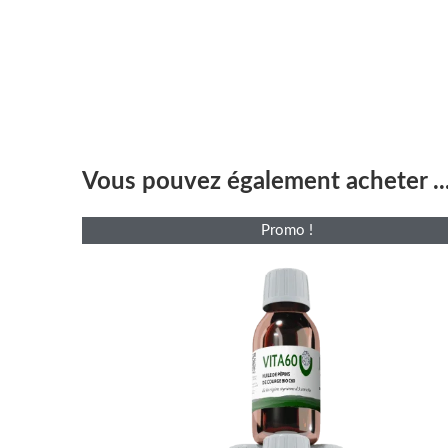
Vous pouvez également acheter ..
Le
Le
Promo !
prix
prix
initial
actuel
était :
est :
£164.00.
£146.00.