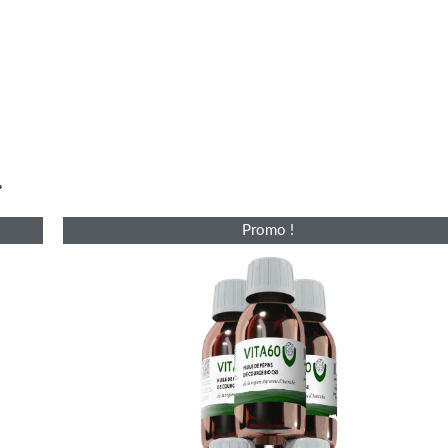
.
Le
Le
Promo !
prix
prix
initial
actuel
était :
est :
£328.00.
£264.00.