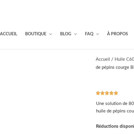
ACCUEIL
BOUTIQUE
BLOG
FAQ
À PROPOS
Accueil
/
Huile C6
de pépins courge 





Noté
5
Une solution de 8
sur
huile de pépins co
5
Réductions disponi