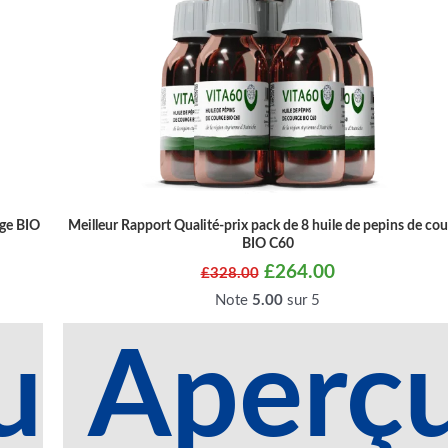
rge BIO
Meilleur Rapport Qualité-prix pack de 8 huile de pepins de co
BIO C60
£
264.00
£
328.00
Note
5.00
sur 5
u
Aperç