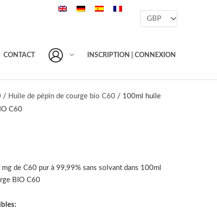
CONTACT
INSCRIPTION | CONNEXION
0
/
Huile de pépin de courge bio C60
/ 100ml huile
BIO C60
0 mg de C60 pur à 99,99% sans solvant dans 100ml
urge BIO C60
bles: