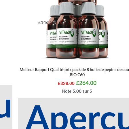
£
146.00
Meilleur Rapport Qualité-prix pack de 8 huile de pepins de co
BIO C60
£
264.00
£
328.00
Note
5.00
sur 5
u
Aperç