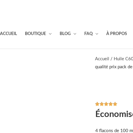
ACCUEIL
BOUTIQUE
BLOG
FAQ
À PROPOS
Accueil
/
Huile C6
qualité prix pack d





Noté
Économis
5
sur
5
4 flacons de 100 m