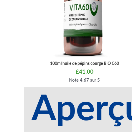
100ml huile de pépins courge BIO C60
£
41.00
Note
4.67
sur 5
Aperç