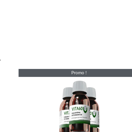
.
Le
Le
Promo !
prix
prix
initial
actuel
était :
est :
£328.00.
£264.00.