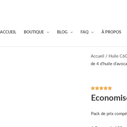
ACCUEIL
BOUTIQUE
BLOG
FAQ
À PROPOS
Accueil
/
Huile C6
de 4 d’huile d’avo





Noté
Economis
5
sur
5
Pack de prix compét