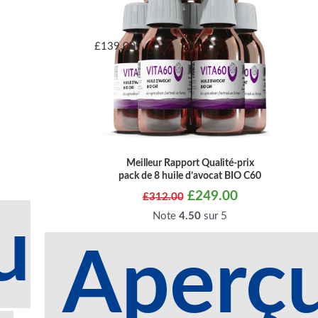
£
139.00
Meilleur Rapport Qualité-prix
pack de 8 huile d’avocat BIO C60
£
249.00
£
312.00
Note
4.50
sur 5
u
Aperç