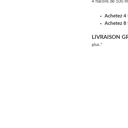
4 flacons de 100 m
Achetez 4 
Achetez 8 
LIVRAISON G
plus.*