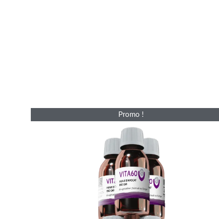
Le
Le
Promo !
prix
prix
initial
actuel
était :
est :
£312.00.
£249.00.