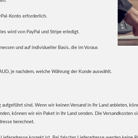
ten.
yPal-Konto erforderlich.
es wird von PayPal und Stripe erledigt.
essen und auf individueller Basis, die im Voraus
 AUD, je nachdem, welche Währung der Kunde auswählt.
 aufgeführt sind. Wenn wir keinen Versand in Ihr Land anbieten, kön
enden, können wir ein Paket in Ihr Land senden. Die Versandkosten s
resse berechnet.
e Lieferadresse korrekt ist. Bei falscher Lieferadresse werden keine 