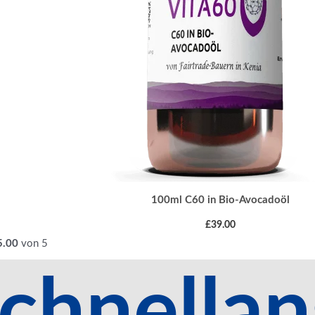
100ml C60 in Bio-Avocadoöl
£
39.00
5.00
von 5
chnellan