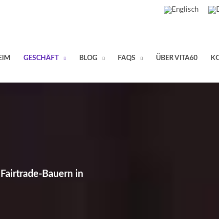
EIM
GESCHÄFT
BLOG
FAQS
ÜBER VITA60
K
Fairtrade-Bauern in