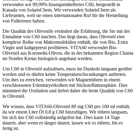
verwenden wir 99,99% lösungsmittelfreies C60, hergestellt in
Kanada von SolarisChem. Wir verwenden SolarisChem als
Lieferanten, weil sie einen internationalen Ruf für die Herstellung
von Fullerenen haben.
Die Qualität des Olivenöls verändert die Erfahrung, die Sie mit der
Einnahme von C60 machen. Das liegt daran, dass Olivenöl eine
komplexe Reihe von Makromolekülen enthält, die von Bio, Extra
Virgin und kaltgepresst profitieren. VITA60 verwendet Bio-
Olivenöl aus Koroneiki-Oliven, die in der bekannten Region Chania
im Norden Kretas biologisch angebaut werden.
Um C60 in Olivenöl aufzulösen, muss im Dunkeln langsam gerührt
werden und es dürfen keine Temperaturschwankungen auftreten.
Um dies zu erreichen, verwenden wir Magnetrühren in einem
verschlossenen Erlenmeyerkolben mit Stickstoffatmosphäre. Dies
minimiert die Oxidation und liefert daher die beste Qualität von C60
in Olivenöl.
Wir wissen, dass VITA60-Olivenöl 80 mg C60 pro 100 ml enthält,
da wir einem Liter Öl 0,8 g C60 hinzufügen. Wir rühren langsam,
bis sich das C60 vollständig aufgelöst hat. Dies kann 14 Tage
dauern, aber wenn es länger dauert, lassen wir es rühren, bis es
fertig ist.