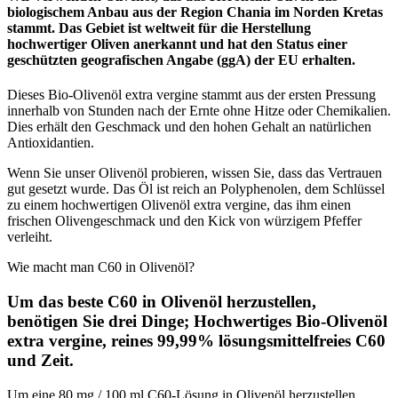
biologischem Anbau aus der Region Chania im Norden Kretas
stammt. Das Gebiet ist weltweit für die Herstellung
hochwertiger Oliven anerkannt und hat den Status einer
geschützten geografischen Angabe (ggA) der EU erhalten.
Dieses Bio-Olivenöl extra vergine stammt aus der ersten Pressung
innerhalb von Stunden nach der Ernte ohne Hitze oder Chemikalien.
Dies erhält den Geschmack und den hohen Gehalt an natürlichen
Antioxidantien.
Wenn Sie unser Olivenöl probieren, wissen Sie, dass das Vertrauen
gut gesetzt wurde. Das Öl ist reich an Polyphenolen, dem Schlüssel
zu einem hochwertigen Olivenöl extra vergine, das ihm einen
frischen Olivengeschmack und den Kick von würzigem Pfeffer
verleiht.
Wie macht man C60 in Olivenöl?
Um das beste C60 in Olivenöl herzustellen,
benötigen Sie drei Dinge; Hochwertiges Bio-Olivenöl
extra vergine, reines 99,99% lösungsmittelfreies C60
und Zeit.
Um eine 80 mg / 100 ml C60-Lösung in Olivenöl herzustellen,