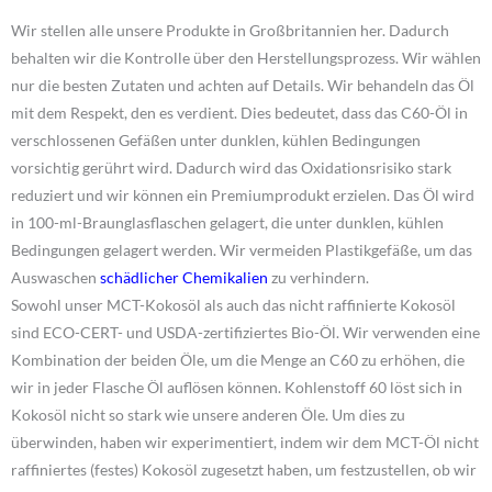
Wir stellen alle unsere Produkte in Großbritannien her. Dadurch
behalten wir die Kontrolle über den Herstellungsprozess. Wir wählen
nur die besten Zutaten und achten auf Details. Wir behandeln das Öl
mit dem Respekt, den es verdient. Dies bedeutet, dass das C60-Öl in
verschlossenen Gefäßen unter dunklen, kühlen Bedingungen
vorsichtig gerührt wird. Dadurch wird das Oxidationsrisiko stark
reduziert und wir können ein Premiumprodukt erzielen. Das Öl wird
in 100-ml-Braunglasflaschen gelagert, die unter dunklen, kühlen
Bedingungen gelagert werden. Wir vermeiden Plastikgefäße, um das
Auswaschen
schädlicher Chemikalien
zu verhindern.
Sowohl unser MCT-Kokosöl als auch das nicht raffinierte Kokosöl
sind ECO-CERT- und USDA-zertifiziertes Bio-Öl. Wir verwenden eine
Kombination der beiden Öle, um die Menge an C60 zu erhöhen, die
wir in jeder Flasche Öl auflösen können. Kohlenstoff 60 löst sich in
Kokosöl nicht so stark wie unsere anderen Öle. Um dies zu
überwinden, haben wir experimentiert, indem wir dem MCT-Öl nicht
raffiniertes (festes) Kokosöl zugesetzt haben, um festzustellen, ob wir