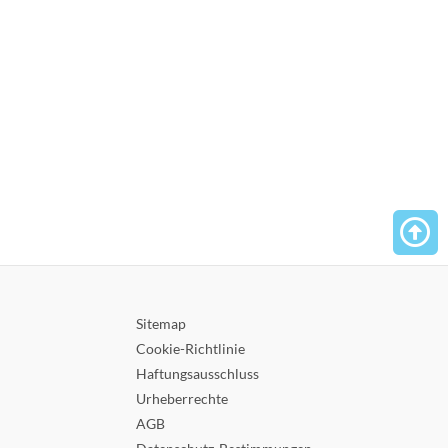
Bio kaltgepresstes Öl aus Ägypten
Versuch's jetzt
Sitemap
Cookie-Richtlinie
Haftungsausschluss
Urheberrechte
AGB