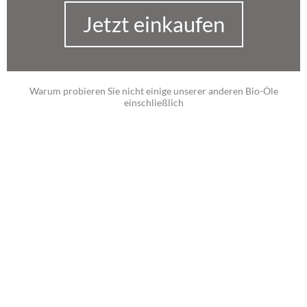
Jetzt einkaufen
Warum probieren Sie nicht einige unserer anderen Bio-Öle
einschließlich
Olivenöl
Bioöl aus der Region Chania im Norden Kretas.
Versuch's jetzt