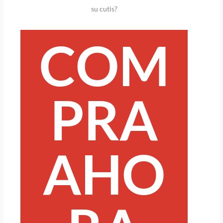
su cutis?
COM
PRA
AHO