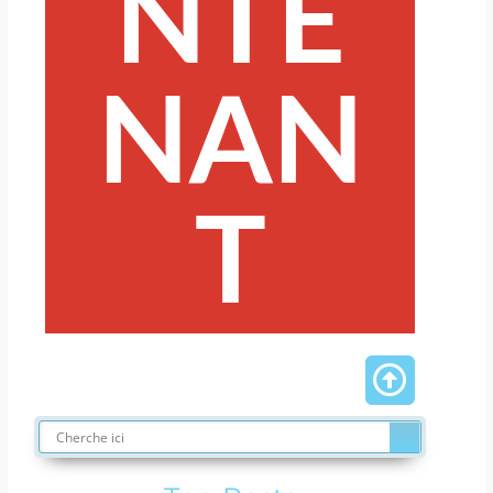
NTE
NAN
T