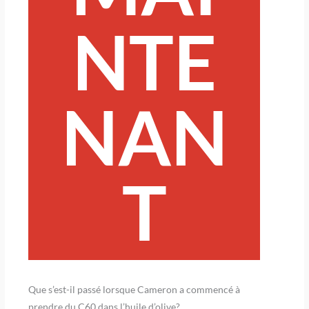
NTE
NAN
T
Que s’est-il passé lorsque Cameron a commencé à
prendre du C60 dans l’huile d’olive?