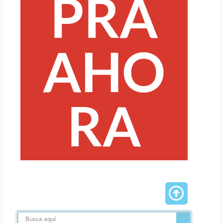
PRA
AHO
RA