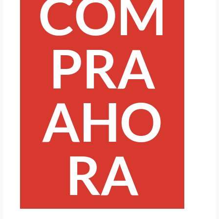
COM
PRA
AHO
RA