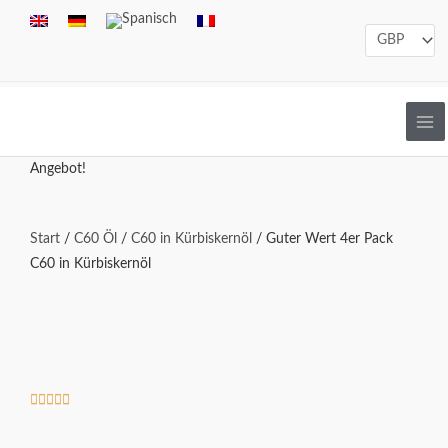
Zum
Inhalt
springen
Angebot!
Start
/
C60 Öl
/
C60 in Kürbiskernöl
/ Guter Wert 4er Pack
C60 in Kürbiskernöl
Bewertet





mit