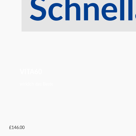
Schnell
VITA60
wirklich das Beste
£
146.00