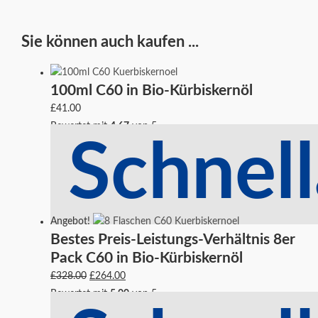
Sie können auch kaufen ...
Ursprünglicher
Aktueller
100ml C60 in Bio-Kürbiskernöl
Preis
Preis
war:
ist:
£
41.00
£328.00
£264.00.
Bewertet mit
4.67
von 5
Schnell
Angebot!
Bestes Preis-Leistungs-Verhältnis 8er
Pack C60 in Bio-Kürbiskernöl
£
328.00
£
264.00
Bewertet mit
5.00
von 5