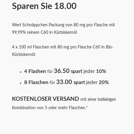
5
Sparen Sie 18.00
von
5
Wert Schnäppchen Packung von 80 mg pro Flasche mit
99,99% reinem C60 in Kürbiskernöl
4 x 100 ml Flaschen mit 80 mg pro Flasche C60 in Bio-
Kürbiskernöl
36.50
4 Flashen
spart
jeder
10%
für
33.00
8 Flaschen
spart
jeder
20%
für
KOSTENLOSER VERSAND
mit einer beliebigen
Kombination von 5 oder mehr Flaschen.*