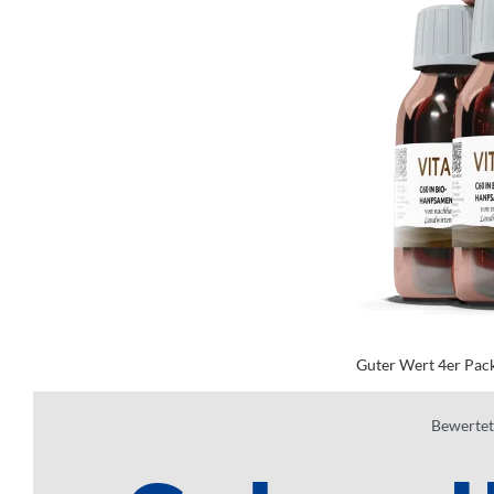
Guter Wert 4er Pac
£
156.
Bewertet