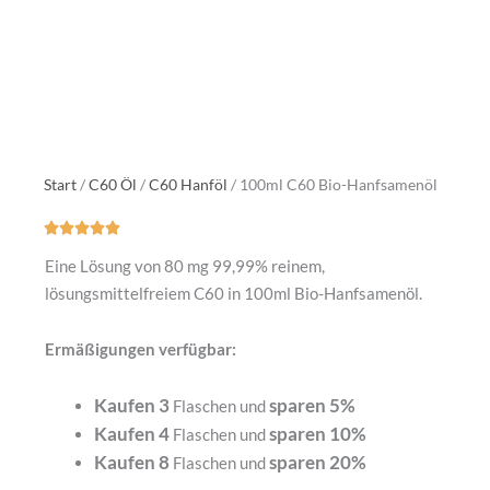
Start
/
C60 Öl
/
C60 Hanföl
/ 100ml C60 Bio-Hanfsamenöl





Bewertet
mit
Eine Lösung von 80 mg 99,99% reinem,
5
lösungsmittelfreiem C60 in 100ml Bio-Hanfsamenöl.
von
5
Ermäßigungen verfügbar:
Kaufen 3
sparen 5%
Flaschen und
Kaufen 4
sparen 10%
Flaschen und
Kaufen 8
sparen 20%
Flaschen und