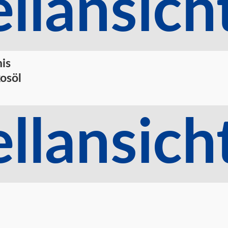
llansich
nis
osöl
llansich