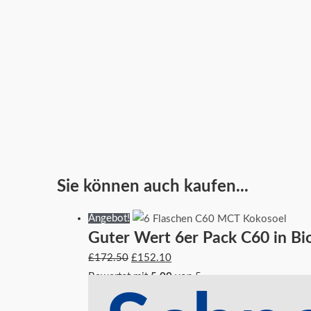
Sie können auch kaufen...
Ursprünglicher
Ursprünglicher
Aktueller
Aktueller
Angebot!
Guter Wert 6er Pack C60 in B
Preis
Preis
Preis
Preis
war:
war:
ist:
ist:
£
172.50
£
152.10
£172.50
£345.00
£152.10.
£273.72.
Bewertet mit
5.00
von 5