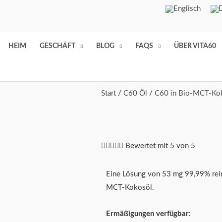
HEIM
GESCHÄFT
BLOG
FAQS
ÜBER VITA60
Start
/
C60 Öl
/
C60 in Bio-MCT-Ko





Bewertet mit 5 von 5
Eine Lösung von 53 mg 99,99% rein
MCT-Kokosöl.
Ermäßigungen verfügbar: