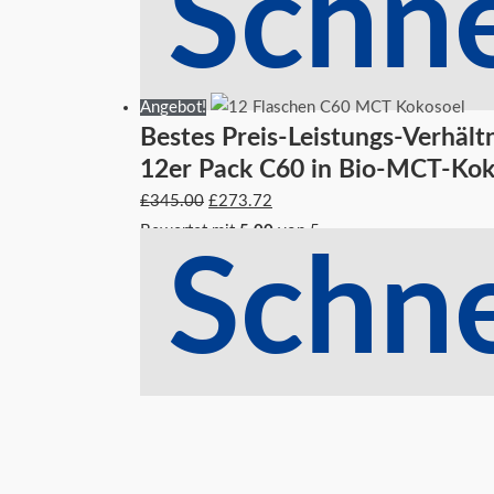
Schne
Angebot!
Bestes Preis-Leistungs-Verhält
12er Pack C60 in Bio-MCT-Kok
£
345.00
£
273.72
Bewertet mit
5.00
von 5
Schne