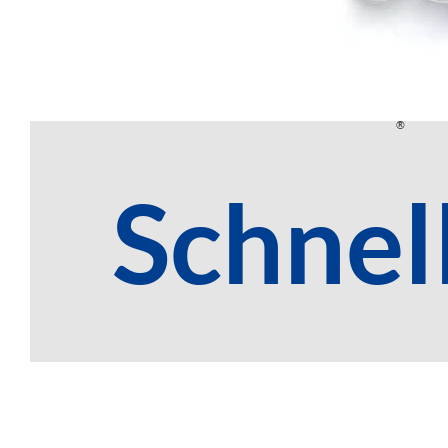
®
SealSafe
Flasch
Schnel