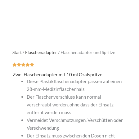
Start
/
Flaschenadapter
/ Flaschenadapter und Spritze





Bewertet
Zwei Flaschenadapter mit 10 ml Oralspritze.
mit
Diese Plastikflaschenadapter passen auf einen
5
28-mm-Medizinflaschenhals
von
Der Flaschenverschluss kann normal
5
verschraubt werden, ohne dass der Einsatz
entfernt werden muss
Vermeidet Verschmutzungen, Verschütten oder
Verschwendung
Der Einsatz muss zwischen den Dosen nicht